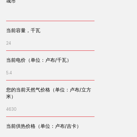
城市
邮箱：OFFICE@ENGEN.RU
俄罗斯叶卡捷琳堡市维索茨基商务中心2609号办公室
当前容量，千瓦
能效计算器
24
提交申请
当前电价（单位：卢布/千瓦）
5.4
公司简介
您的当前天然气价格（单位：卢布/立方
公司管理层
米）
客户评价
招聘
新闻
4630
媒体
已完工项目
当前供热价格（单位：卢布/吉卡）
联系方式