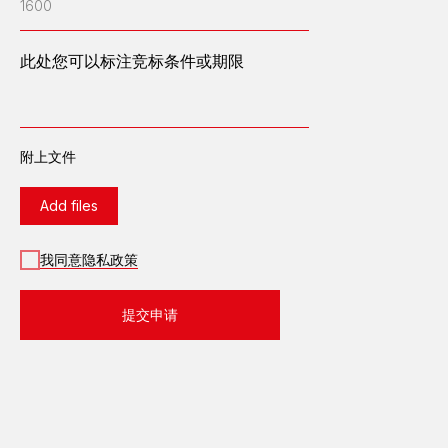
1600
设备介绍
燃气发电站
此处您可以标注竞标条件或期限
柴油发电站
变电站
配电设备
工艺过程自动化控制系统
附上文件
继电器保护及自动装置
成套低电压设备
Add files
35、110、220、
500千瓦室外配电装置
导电线
我同意隐私政策
绿色能源
提交申请
服务类型
热电厂总承包服务
变电站总承包服务
发电站租赁