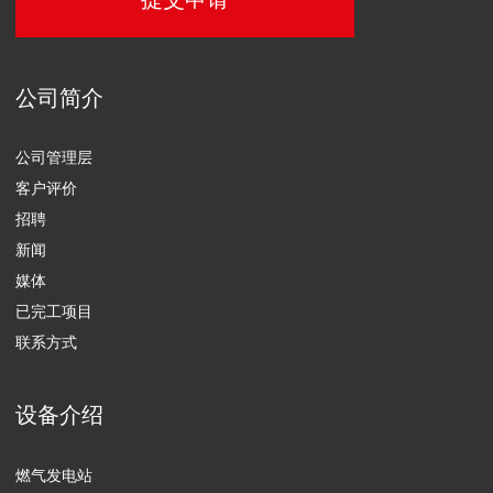
行业解决方案
矿业公司
工业
农业
商业
油气行业
清洁设备和垃圾处理
数据中心
住宅公用事业和基础设施行业
卫生保健
信息通讯行业
解决方案和相关服务
维修服务
设备运营
工艺过程自动化控制系统的升级改造
备件供应
ENGEN有限责任公司，保留所有权利