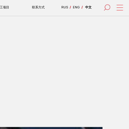
联系方式
RUS
/
ENG
/
中文
все проекты