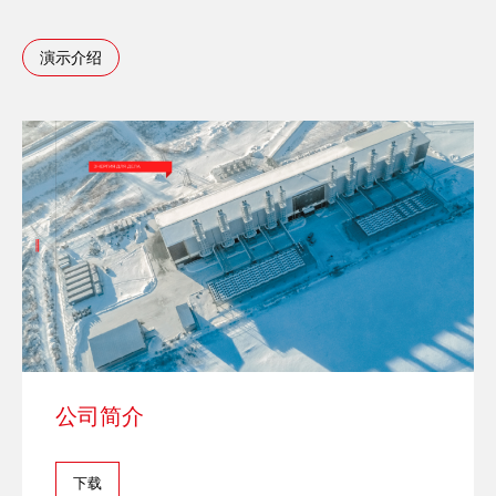
演示介绍
公司简介
下载