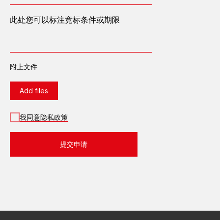
此处您可以标注竞标条件或期限
燃气发电站
柴油发电站
变电站
配电设备
工艺过程自动化控制系统
附上文件
继电器保护及自动装置
成套低电压设备
Add files
35、110、220、
500千瓦室外配电装置
我同意隐私政策
导电线
绿色能源
提交申请
服务类型
热电厂总承包服务
变电站总承包服务
发电站租赁