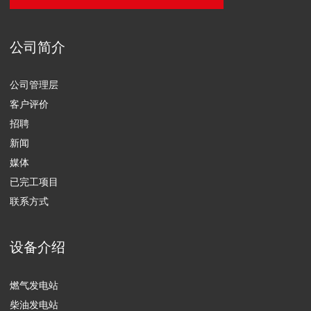
矿业公司
工业
农业
商业
油气行业
清洁设备和垃圾处理
数据中心
住宅公用事业和基础设施行业
卫生保健
信息通讯行业
解决方案和相关服务
维修服务
设备运营
工艺过程自动化控制系统的升级改造
备件供应
ENGEN有限责任公司，保留所有权利