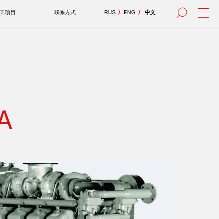
联系方式
RUS
/
ENG
/
中文
все проекты
A