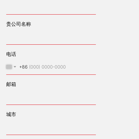
贵公司名称
电话
+86
邮箱
城市
我们设计、建造和运营高容量能源中心
邮箱：OFFICE@ENGEN.RU
俄罗斯叶卡捷琳堡市维索茨基商务中心2609号办公室