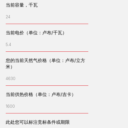
当前容量，千瓦
24
能效计算器
当前电价（单位：卢布/千瓦）
提交申请
5.4
公司简介
您的当前天然气价格（单位：卢布/立方
米）
公司管理层
客户评价
4630
招聘
新闻
媒体
当前供热价格（单位：卢布/吉卡）
已完工项目
联系方式
1600
设备介绍
此处您可以标注竞标条件或期限
燃气发电站