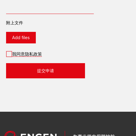
柴油发电站
变电站
配电设备
附上文件
工艺过程自动化控制系统
继电器保护及自动装置
Add files
成套低电压设备
35、110、220、
500千瓦室外配电装置
我同意隐私政策
导电线
绿色能源
提交申请
服务类型
热电厂总承包服务
变电站总承包服务
发电站租赁
变电站总承包服务