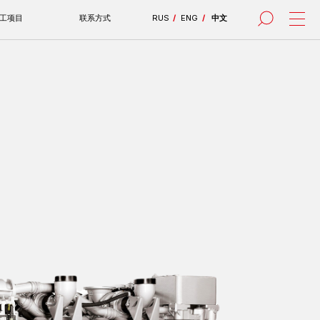
联系方式
RUS
/
ENG
/
中文
все проекты