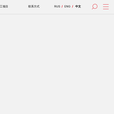
联系方式
RUS
/
ENG
/
中文
все проекты