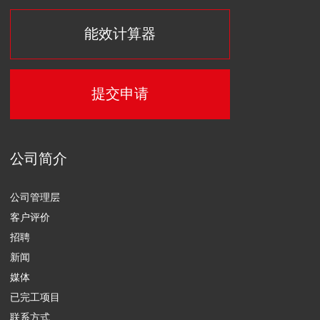
供电和供热
设计
设备交付和封装
建设
安装调试
工艺过程自动化控制系统的研发
行业解决方案
矿业公司
工业
农业
商业
油气行业
清洁设备和垃圾处理
数据中心
住宅公用事业和基础设施行业
卫生保健
信息通讯行业