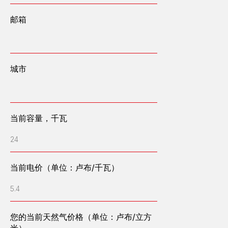
邮箱
城市
我们设计、建造和运营高容量能源中心
当前容量，千瓦
邮箱：OFFICE@ENGEN.RU
24
俄罗斯叶卡捷琳堡市维索茨基商务中心2609号办公室
当前电价（单位：卢布/千瓦）
能效计算器
5.4
提交申请
您的当前天然气价格（单位：卢布/立方
米）