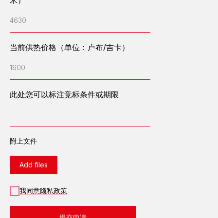
公司简介
4630
公司管理层
客户评价
当前供热价格（单位：卢布/吉卡）
招聘
新闻
1600
媒体
已完工项目
联系方式
此处您可以标注竞标条件或期限
设备介绍
燃气发电站
附上文件
柴油发电站
变电站
配电设备
Add files
工艺过程自动化控制系统
我同意隐私政策
继电器保护及自动装置
成套低电压设备
35、110、220、
提交申请