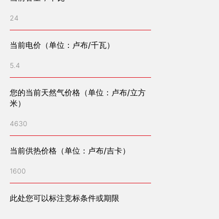
24
能效计算器
当前电价（单位：卢布/千瓦）
提交申请
5.4
公司简介
您的当前天然气价格（单位：卢布/立方
米）
公司管理层
客户评价
4630
招聘
新闻
媒体
当前供热价格（单位：卢布/吉卡）
已完工项目
联系方式
1600
设备介绍
此处您可以标注竞标条件或期限
燃气发电站
柴油发电站