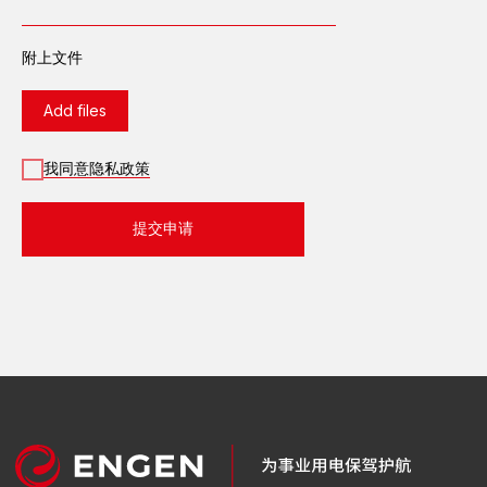
变电站
配电设备
附上文件
工艺过程自动化控制系统
继电器保护及自动装置
Add files
成套低电压设备
35、110、220、
我同意隐私政策
500千瓦室外配电装置
导电线
绿色能源
提交申请
服务类型
热电厂总承包服务
变电站总承包服务
发电站租赁
变电站总承包服务