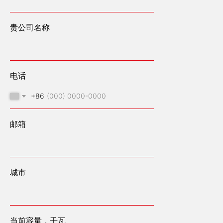
贵公司名称
电话
+86
邮箱
城市
我们设计、建造和运营高容量能源中心
邮箱：OFFICE@ENGEN.RU
俄罗斯叶卡捷琳堡市维索茨基商务中心2609号办公室
当前容量，千瓦